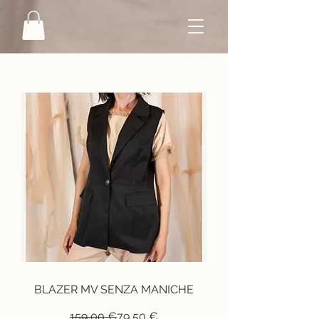
BLAZER MV SENZA MANICHE
Prezzo regolare
Prezzo scontato
159,00 €
79,50 €