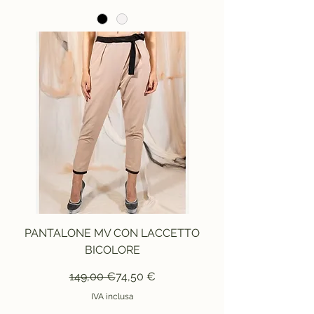
PANTALONE MV CON LACCETTO
BICOLORE
Prezzo regolare
Prezzo scontato
149,00 €
74,50 €
IVA inclusa