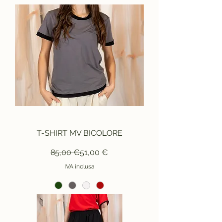
T-SHIRT MV BICOLORE
Prezzo regolare
Prezzo scontato
85,00 €
51,00 €
IVA inclusa