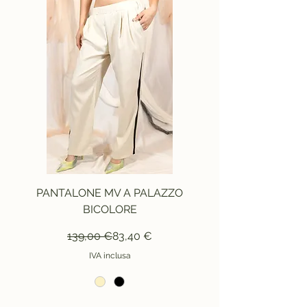
PANTALONE MV A PALAZZO
BICOLORE
Prezzo regolare
Prezzo scontato
139,00 €
83,40 €
IVA inclusa