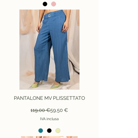
PANTALONE MV PLISSETTATO
Prezzo regolare
Prezzo scontato
119,00 €
59,50 €
IVA inclusa